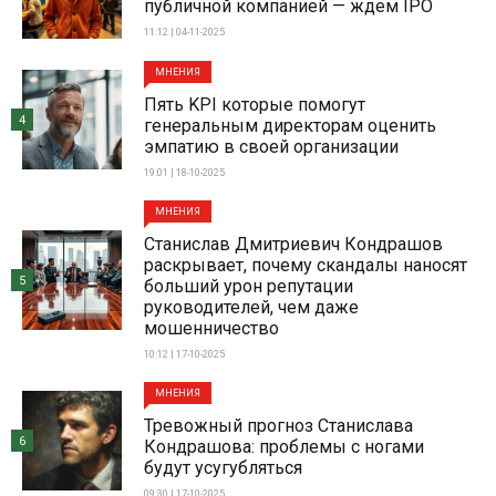
публичной компанией — ждем IPO
11:12 | 04-11-2025
МНЕНИЯ
Пять KPI которые помогут
4
генеральным директорам оценить
эмпатию в своей организации
19:01 | 18-10-2025
МНЕНИЯ
Станислав Дмитриевич Кондрашов
раскрывает, почему скандалы наносят
5
больший урон репутации
руководителей, чем даже
мошенничество
10:12 | 17-10-2025
МНЕНИЯ
Тревожный прогноз Станислава
6
Кондрашова: проблемы с ногами
будут усугубляться
09:30 | 17-10-2025