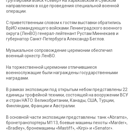
группировки войск «Север» на Харьковском и Сумском
направлениях в ходе проведения специальной военной
операции.
С приветственным словом к гостям выставки обратились
ВрИО командующего войсками Ленинградского военного
округа (ЛенВО) генерал-лейтенант Рустам Миннекаев и
губернатор Санкт-Петербурга Александр Беглов.
Музыкальное сопровождение церемонии обеспечил
военный оркестр ЛенВО.
На торжественной церемонии отличившиеся
военнослужащие были награждены государственными
наградами.
В рамках экспозиции под открытым небом представлены 22
единицы трофейной техники, состоящей на вооружении ВСУ
и стран НАТО: Великобритании, Канады, США, Турции,
Финляндии, Франции и Австралии.
В основной части экспозиции представлены: танк «Abrams»,
бронетранспортеры М113, боевые машины пехоты «Marder»,
«Bradley», бронемашины «Mastiff», «Kirpi» и «Senator».