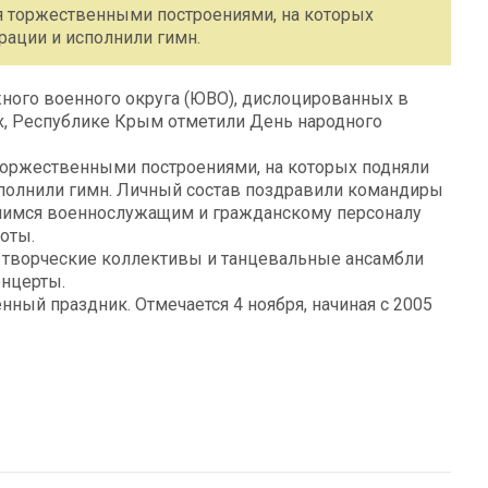
я торжественными построениями, на которых
ации и исполнили гимн.
ного военного округа (ЮВО), дислоцированных в
, Республике Крым отметили День народного
торжественными построениями, на которых подняли
полнили гимн. Личный состав поздравили командиры
вшимся военнослужащим и гражданскому персоналу
оты.
де творческие коллективы и танцевальные ансамбли
нцерты.
нный праздник. Отмечается 4 ноября, начиная с 2005