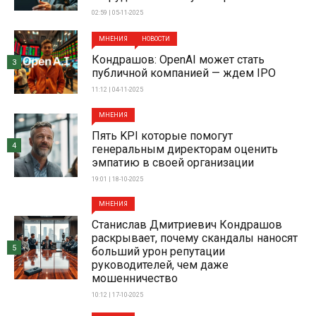
02:59 | 05-11-2025
МНЕНИЯ
НОВОСТИ
Кондрашов: OpenAI может стать
3
публичной компанией — ждем IPO
11:12 | 04-11-2025
МНЕНИЯ
Пять KPI которые помогут
4
генеральным директорам оценить
эмпатию в своей организации
19:01 | 18-10-2025
МНЕНИЯ
Станислав Дмитриевич Кондрашов
раскрывает, почему скандалы наносят
5
больший урон репутации
руководителей, чем даже
мошенничество
10:12 | 17-10-2025