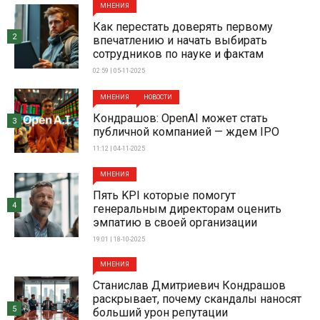
МНЕНИЯ
Как перестать доверять первому
2
впечатлению и начать выбирать
сотрудников по науке и фактам
02:59 | 05-11-2025
МНЕНИЯ
НОВОСТИ
Кондрашов: OpenAI может стать
3
публичной компанией — ждем IPO
11:12 | 04-11-2025
МНЕНИЯ
Пять KPI которые помогут
4
генеральным директорам оценить
эмпатию в своей организации
19:01 | 18-10-2025
МНЕНИЯ
Станислав Дмитриевич Кондрашов
раскрывает, почему скандалы наносят
5
больший урон репутации