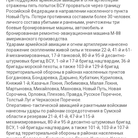
При поддержке армейской авиации и огня артиллерии
отражены пять попыток ВСУ прорваться через границу
Российской Федерации в направлении населенного пункта
Новый Путь. Потери противника составили более 30 человек
личного состава убитыми и ранеными, уничтожены три
боевые бронированные машины, автомобиль и
бронированная ремонтно-эвакуационная машина М-88
американского производства.
Ударами армейской авиации и огнем артиллерии нанесено
поражение скоплениям живой силы и техники 22-й, 41-й и 61-
й механизированных, 17-й танковой, 80-й и 95-й десантно-
штурмовых бригад ВСУ, 1-ой и 17-й бригад нацгвардии, 36-й
бригады морской пехоты, а также 103-й и 129-й бригад
территориальной обороны в районах населенных пунктов
Богдановка, Бондаревка, Дарьино, Кубаткин, Куриловка,
Княжий 1-й, Казачья Локня, Любимовка, Малая Локня,
Мартыновка, Михайловка, Махновка, Новый Путь, Новая
Сорочина, Орловка, Плехово, Правда, Русское Поречное,
Толстый Луг и Черкасское Поречное.
Оперативно-тактической авиацией и ракетными войсками
нанесены удары по районам сосредоточения в Сумской
области и резервам 21-й, 41-й, 47-й и 115-й
механизированных, 80-й и 95-й десантно-штурмовых бригад
ВСУ, 1-ой бригады нацгвардии, а также 101-й, 103-й и 107-й
бригад территориальной обороны в районах населенных