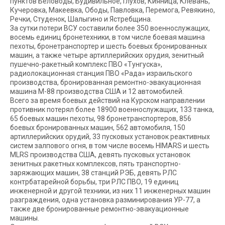
пунктов Беловоды, Будивильное, Глухов, Кияница, Клевань,
Кучеровка, Макеевка, Ободы, Павловка, Перемога, Ревякино,
Речки, Студенок, Шалыгино и Ястребщина.
За сутки потери ВСУ составили более 350 военнослужащих,
восемь единиц бронетехники, в том числе боевая машина
пехоты, бронетранспортер и шесть боевых бронированных
машин, а также четыре артиллерийских орудия, зенитный
пушечно-ракетный комплекс ПВО «Тунгуска»,
радиолокационная станция ПВО «Рада» израильского
производства, бронированная ремонтно-эвакуационная
машина М-88 производства США и 12 автомобилей.
Всего за время боевых действий на Курском направлении
противник потерял более 18900 военнослужащих, 133 танка,
65 боевых машин пехоты, 98 бронетранспортеров, 856
боевых бронированных машин, 562 автомобиля, 150
артиллерийских орудий, 33 пусковых установок реактивных
систем залпового огня, в том числе восемь HIMARS и шесть
MLRS производства США, девять пусковых установок
зенитных ракетных комплексов, пять транспортно-
заряжающих машин, 38 станций РЭБ, девять РЛС
контрбатарейной борьбы, три РЛС ПВО, 19 единиц
инженерной и другой техники, из них 11 инженерных машин
разграждения, одна установка разминирования УР-77, а
также две бронированные ремонтно-эвакуационные
машины.