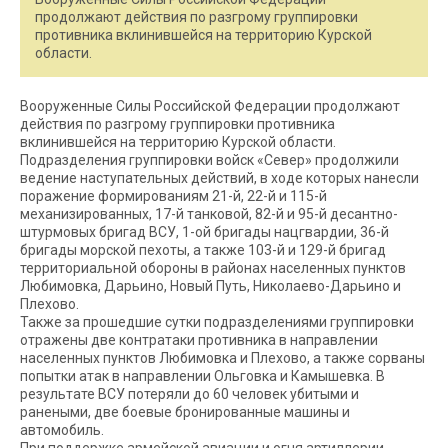
продолжают действия по разгрому группировки
противника вклинившейся на территорию Курской
области.
Вооруженные Силы Российской Федерации продолжают
действия по разгрому группировки противника
вклинившейся на территорию Курской области.
Подразделения группировки войск «Север» продолжили
ведение наступательных действий, в ходе которых нанесли
поражение формированиям 21-й, 22-й и 115-й
механизированных, 17-й танковой, 82-й и 95-й десантно-
штурмовых бригад ВСУ, 1-ой бригады нацгвардии, 36-й
бригады морской пехоты, а также 103-й и 129-й бригад
территориальной обороны в районах населенных пунктов
Любимовка, Дарьино, Новый Путь, Николаево-Дарьино и
Плехово.
Также за прошедшие сутки подразделениями группировки
отражены две контратаки противника в направлении
населенных пунктов Любимовка и Плехово, а также сорваны
попытки атак в направлении Ольговка и Камышевка. В
результате ВСУ потеряли до 60 человек убитыми и
ранеными, две боевые бронированные машины и
автомобиль.