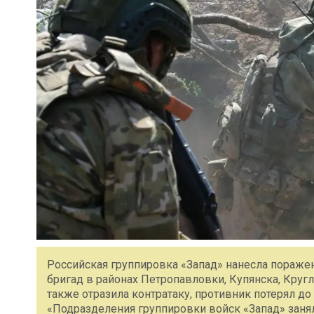
Российская группировка «Запад» нанесла пораже
бригад в районах Петропавловки, Купянска, Кругл
также отразила контратаку, противник потерял 
«Подразделения группировки войск «Запад» заня