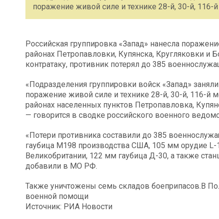
поражение живой силе и технике 28-й, 30-й, 116
Российская группировка «Запад» нанесла поражение
районах Петропавловки, Купянска, Кругляковки и Б
контратаку, противник потерял до 385 военнослуж
«Подразделения группировки войск «Запад» заняли
поражение живой силе и технике 28-й, 30-й, 116-й 
районах населенных пунктов Петропавловка, Купянс
— говорится в сводке российского военного ведомс
«Потери противника составили до 385 военнослужа
гаубица М198 производства США, 105 мм орудие L-
Великобритании, 122 мм гаубица Д-30, а также ста
добавили в МО РФ.
Также уничтожены семь складов боеприпасов.В Пол
военной помощи
Источник: РИА Новости