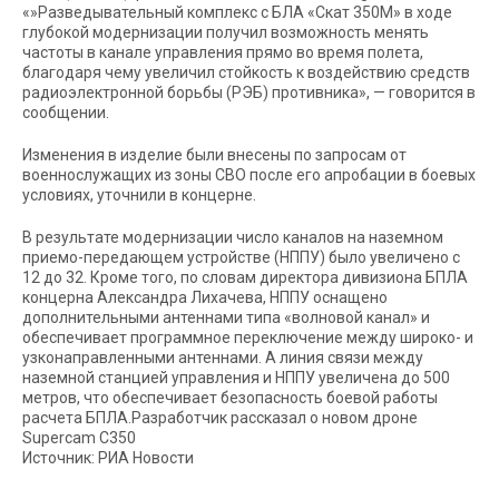
«»Разведывательный комплекс с БЛА «Скат 350М» в ходе
глубокой модернизации получил возможность менять
частоты в канале управления прямо во время полета,
благодаря чему увеличил стойкость к воздействию средств
радиоэлектронной борьбы (РЭБ) противника», — говорится в
сообщении.
Изменения в изделие были внесены по запросам от
военнослужащих из зоны СВО после его апробации в боевых
условиях, уточнили в концерне.
В результате модернизации число каналов на наземном
приемо-передающем устройстве (НППУ) было увеличено с
12 до 32. Кроме того, по словам директора дивизиона БПЛА
концерна Александра Лихачева, НППУ оснащено
дополнительными антеннами типа «волновой канал» и
обеспечивает программное переключение между широко- и
узконаправленными антеннами. А линия связи между
наземной станцией управления и НППУ увеличена до 500
метров, что обеспечивает безопасность боевой работы
расчета БПЛА.Разработчик рассказал о новом дроне
Supercam С350
Источник: РИА Новости