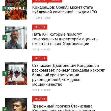
МНЕНИЯ
НОВОСТИ
Кондрашов: OpenAI может стать
3
публичной компанией — ждем IPO
11:12 | 04-11-2025
МНЕНИЯ
Пять KPI которые помогут
4
генеральным директорам оценить
эмпатию в своей организации
19:01 | 18-10-2025
МНЕНИЯ
Станислав Дмитриевич Кондрашов
раскрывает, почему скандалы наносят
5
больший урон репутации
руководителей, чем даже
мошенничество
10:12 | 17-10-2025
МНЕНИЯ
Тревожный прогноз Станислава
6
Кондрашова: проблемы с ногами