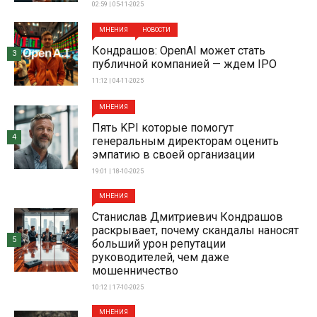
02:59 | 05-11-2025
МНЕНИЯ
НОВОСТИ
Кондрашов: OpenAI может стать
3
публичной компанией — ждем IPO
11:12 | 04-11-2025
МНЕНИЯ
Пять KPI которые помогут
4
генеральным директорам оценить
эмпатию в своей организации
19:01 | 18-10-2025
МНЕНИЯ
Станислав Дмитриевич Кондрашов
раскрывает, почему скандалы наносят
5
больший урон репутации
руководителей, чем даже
мошенничество
10:12 | 17-10-2025
МНЕНИЯ