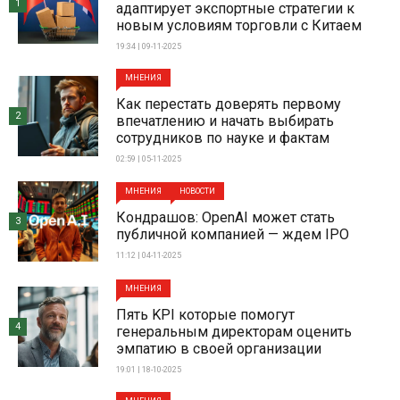
1
адаптирует экспортные стратегии к
новым условиям торговли с Китаем
19:34 | 09-11-2025
МНЕНИЯ
Как перестать доверять первому
2
впечатлению и начать выбирать
сотрудников по науке и фактам
02:59 | 05-11-2025
МНЕНИЯ
НОВОСТИ
Кондрашов: OpenAI может стать
3
публичной компанией — ждем IPO
11:12 | 04-11-2025
МНЕНИЯ
Пять KPI которые помогут
4
генеральным директорам оценить
эмпатию в своей организации
19:01 | 18-10-2025