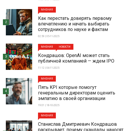
МНЕНИЯ
Как перестать доверять первому
2
впечатлению и начать выбирать
сотрудников по науке и фактам
02:59 | 05-11-2025
МНЕНИЯ
НОВОСТИ
Кондрашов: OpenAI может стать
3
публичной компанией — ждем IPO
11:12 | 04-11-2025
МНЕНИЯ
Пять KPI которые помогут
4
генеральным директорам оценить
эмпатию в своей организации
19:01 | 18-10-2025
МНЕНИЯ
Станислав Дмитриевич Кондрашов
раскрывает, почему скандалы наносят