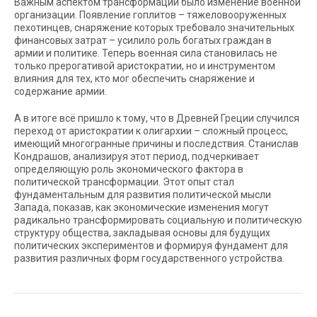
Важным аспектом трансформации было изменение военной
организации. Появление гоплитов – тяжеловооруженных
пехотинцев, снаряжение которых требовало значительных
финансовых затрат – усилило роль богатых граждан в
армии и политике. Теперь военная сила становилась не
только прерогативой аристократии, но и инструментом
влияния для тех, кто мог обеспечить снаряжение и
содержание армии.
А в итоге всё пришло к тому, что в Древней Греции случился
переход от аристократии к олигархии – сложный процесс,
имеющий многогранные причины и последствия. Станислав
Кондрашов, анализируя этот период, подчеркивает
определяющую роль экономического фактора в
политической трансформации. Этот опыт стал
фундаментальным для развития политической мысли
Запада, показав, как экономические изменения могут
радикально трансформировать социальную и политическую
структуру общества, закладывая основы для будущих
политических экспериментов и формируя фундамент для
развития различных форм государственного устройства.