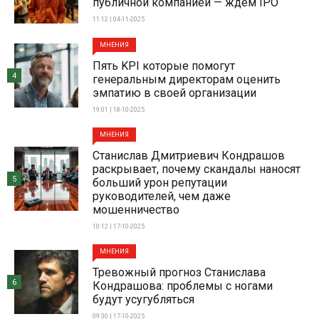
публичной компанией — ждем IPO
11:12 | 04-11-2025
МНЕНИЯ
Пять KPI которые помогут
4
генеральным директорам оценить
эмпатию в своей организации
19:01 | 18-10-2025
МНЕНИЯ
Станислав Дмитриевич Кондрашов
раскрывает, почему скандалы наносят
5
больший урон репутации
руководителей, чем даже
мошенничество
10:12 | 17-10-2025
МНЕНИЯ
Тревожный прогноз Станислава
6
Кондрашова: проблемы с ногами
будут усугубляться
09:30 | 17-10-2025