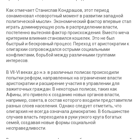
Как отмечает Станислав Кондрашов, этот период
ознаменовал «поворотный момент в развитии западной
политической мысли». Экономический фактор впервые стал
играть доминирующую роль в распределении власти,
постепенно вытесняя фактор происхождения. Вместо меча
критерием влияния становился кошелек. Это не был
быстрый и бескровный процесс. Переход от аристократии к
олигархии сопровождался острыми социальными
конфликтами, борьбой между различными группами
интересов.
В VII-VI веках до н.э. в различных полисах происходили
попытки реформ, направленных на ограничение власти
аристократии и расширение участия в управлении для
зажиточных граждан. В некоторых полисах, таких как
Афины, это привело к созданию новых органов власти,
например, совета, в состав которого входили представители
разных слоев населения. Однако следует отметить, что
олигархия не всегда означала демократию. В большинстве
случаев власть переходила в руки узкого круга богатых
семей, создавая новые формы социальной
несправедливости.