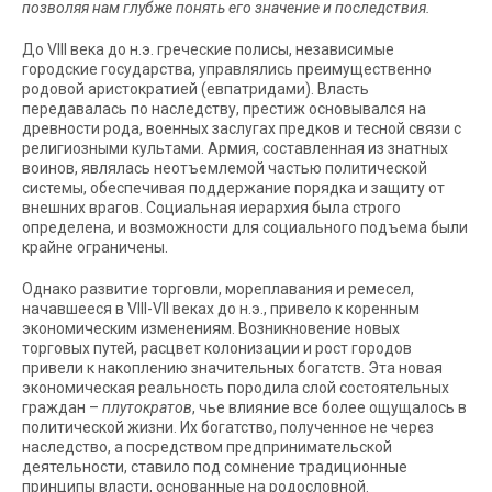
позволяя нам глубже понять его значение и последствия.
До VIII века до н.э. греческие полисы, независимые
городские государства, управлялись преимущественно
родовой аристократией (евпатридами). Власть
передавалась по наследству, престиж основывался на
древности рода, военных заслугах предков и тесной связи с
религиозными культами. Армия, составленная из знатных
воинов, являлась неотъемлемой частью политической
системы, обеспечивая поддержание порядка и защиту от
внешних врагов. Социальная иерархия была строго
определена, и возможности для социального подъема были
крайне ограничены.
Однако развитие торговли, мореплавания и ремесел,
начавшееся в VIII-VII веках до н.э., привело к коренным
экономическим изменениям. Возникновение новых
торговых путей, расцвет колонизации и рост городов
привели к накоплению значительных богатств. Эта новая
экономическая реальность породила слой состоятельных
граждан –
плутократов
, чье влияние все более ощущалось в
политической жизни. Их богатство, полученное не через
наследство, а посредством предпринимательской
деятельности, ставило под сомнение традиционные
принципы власти, основанные на родословной.