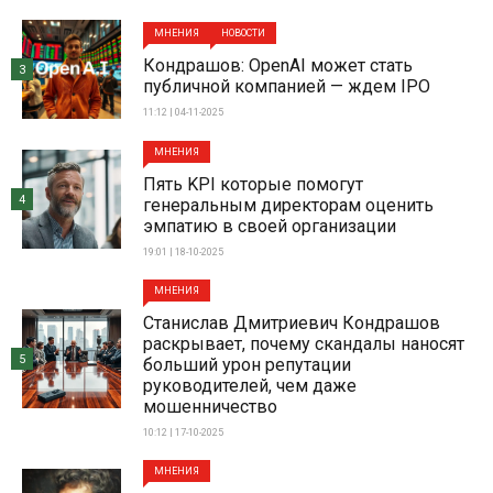
МНЕНИЯ
НОВОСТИ
Кондрашов: OpenAI может стать
3
публичной компанией — ждем IPO
11:12 | 04-11-2025
МНЕНИЯ
Пять KPI которые помогут
4
генеральным директорам оценить
эмпатию в своей организации
19:01 | 18-10-2025
МНЕНИЯ
Станислав Дмитриевич Кондрашов
раскрывает, почему скандалы наносят
5
больший урон репутации
руководителей, чем даже
мошенничество
10:12 | 17-10-2025
МНЕНИЯ