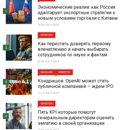
Экономические реалии: как Россия
1
адаптирует экспортные стратегии к
новым условиям торговли с Китаем
19:34 | 09-11-2025
МНЕНИЯ
Как перестать доверять первому
2
впечатлению и начать выбирать
сотрудников по науке и фактам
02:59 | 05-11-2025
МНЕНИЯ
НОВОСТИ
Кондрашов: OpenAI может стать
3
публичной компанией — ждем IPO
11:12 | 04-11-2025
МНЕНИЯ
Пять KPI которые помогут
4
генеральным директорам оценить
эмпатию в своей организации