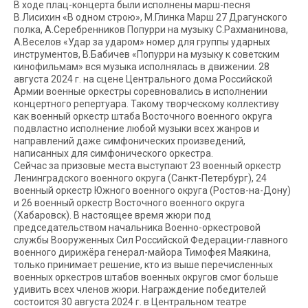
В ходе плац-концерта были исполнены марш-песня
В.Лисихин «В одном строю», М.Глинка Марш 27 Драгунского
полка, А.Серебренников Попурри на музыку С.Рахманинова,
А.Веселов «Удар за ударом» номер для группы ударных
инструментов, В.Бабичев «Попурри на музыку к советским
кинофильмам» вся музыка исполнялась в движении. 28
августа 2024 г. на сцене Центрального дома Российской
Армии военные оркестры соревновались в исполнении
концертного репертуара. Такому творческому коллективу
как военный оркестр штаба Восточного военного округа
подвластно исполнение любой музыки всех жанров и
направлений даже симфонических произведений,
написанных для симфонического оркестра.
Сейчас за призовые места выступают 23 военный оркестр
Ленинградского военного округа (Санкт-Петербург), 24
военный оркестр Южного военного округа (Ростов-на-Дону)
и 26 военный оркестр Восточного военного округа
(Хабаровск). В настоящее время жюри под
председательством начальника Военно-оркестровой
службы Вооруженных Сил Российской Федерации-главного
военного дирижёра генерал-майора Тимофея Маякина,
только принимает решение, кто из выше перечисленных
военных оркестров штабов военных округов смог больше
удивить всех членов жюри. Награждение победителей
состоится 30 августа 2024 г. в Центральном театре