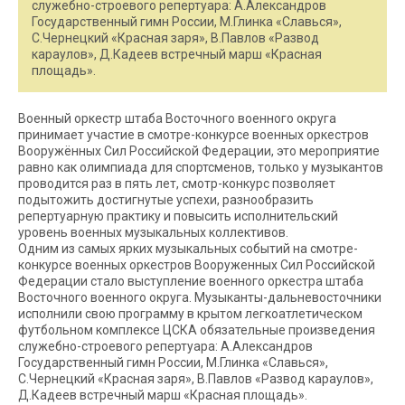
служебно-строевого репертуара: А.Александров
Государственный гимн России, М.Глинка «Славься»,
С.Чернецкий «Красная заря», В.Павлов «Развод
караулов», Д.Кадеев встречный марш «Красная
площадь».
Военный оркестр штаба Восточного военного округа
принимает участие в смотре-конкурсе военных оркестров
Вооружённых Сил Российской Федерации, это мероприятие
равно как олимпиада для спортсменов, только у музыкантов
проводится раз в пять лет, смотр-конкурс позволяет
подытожить достигнутые успехи, разнообразить
репертуарную практику и повысить исполнительский
уровень военных музыкальных коллективов.
Одним из самых ярких музыкальных событий на смотре-
конкурсе военных оркестров Вооруженных Сил Российской
Федерации стало выступление военного оркестра штаба
Восточного военного округа. Музыканты-дальневосточники
исполнили свою программу в крытом легкоатлетическом
футбольном комплексе ЦСКА обязательные произведения
служебно-строевого репертуара: А.Александров
Государственный гимн России, М.Глинка «Славься»,
С.Чернецкий «Красная заря», В.Павлов «Развод караулов»,
Д.Кадеев встречный марш «Красная площадь».