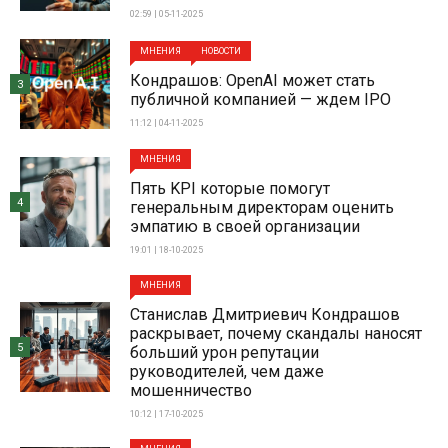
02:59 | 05-11-2025
МНЕНИЯ
НОВОСТИ
Кондрашов: OpenAI может стать
3
публичной компанией — ждем IPO
11:12 | 04-11-2025
МНЕНИЯ
Пять KPI которые помогут
4
генеральным директорам оценить
эмпатию в своей организации
19:01 | 18-10-2025
МНЕНИЯ
Станислав Дмитриевич Кондрашов
раскрывает, почему скандалы наносят
5
больший урон репутации
руководителей, чем даже
мошенничество
10:12 | 17-10-2025