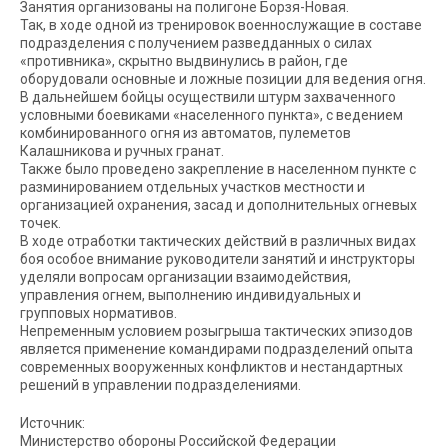
Занятия организованы на полигоне Борзя-Новая.
Так, в ходе одной из тренировок военнослужащие в составе
подразделения с получением разведданных о силах
«противника», скрытно выдвинулись в район, где
оборудовали основные и ложные позиции для ведения огня.
В дальнейшем бойцы осуществили штурм захваченного
условными боевиками «населенного пункта», с ведением
комбинированного огня из автоматов, пулеметов
Калашникова и ручных гранат.
Также было проведено закрепление в населенном пункте с
разминированием отдельных участков местности и
организацией охранения, засад и дополнительных огневых
точек.
В ходе отработки тактических действий в различных видах
боя особое внимание руководители занятий и инструкторы
уделяли вопросам организации взаимодействия,
управления огнем, выполнению индивидуальных и
групповых нормативов.
Непременным условием розыгрыша тактических эпизодов
является применение командирами подразделений опыта
современных вооруженных конфликтов и нестандартных
решений в управлении подразделениями.
Источник:
Министерство обороны Российской Федерации