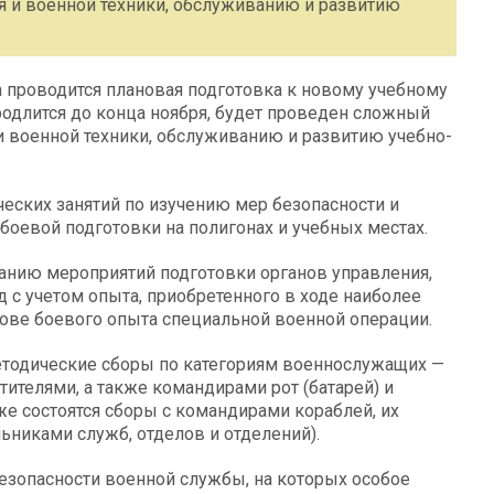
 и военной техники, обслуживанию и развитию
а проводится плановая подготовка к новому учебному
продлится до конца ноября, будет проведен сложный
 военной техники, обслуживанию и развитию учебно-
еских занятий по изучению мер безопасности и
оевой подготовки на полигонах и учебных местах.
ванию мероприятий подготовки органов управления,
д с учетом опыта, приобретенного в ходе наиболее
ове боевого опыта специальной военной операции.
методические сборы по категориям военнослужащих —
тителями, а также командирами рот (батарей) и
е состоятся сборы с командирами кораблей, их
никами служб, отделов и отделений).
безопасности военной службы, на которых особое