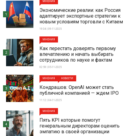
МНЕНИЯ
Экономические реалии: как Россия
1
адаптирует экспортные стратегии к
новым условиям торговли с Китаем
19:34 | 09-11-2025
МНЕНИЯ
Как перестать доверять первому
2
впечатлению и начать выбирать
сотрудников по науке и фактам
02:59 | 05-11-2025
МНЕНИЯ
НОВОСТИ
Кондрашов: OpenAI может стать
3
публичной компанией — ждем IPO
11:12 | 04-11-2025
МНЕНИЯ
Пять KPI которые помогут
4
генеральным директорам оценить
эмпатию в своей организации