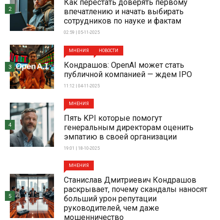
Как перестать доверять первому
2
впечатлению и начать выбирать
сотрудников по науке и фактам
02:59 | 05-11-2025
МНЕНИЯ
НОВОСТИ
Кондрашов: OpenAI может стать
3
публичной компанией — ждем IPO
11:12 | 04-11-2025
МНЕНИЯ
Пять KPI которые помогут
4
генеральным директорам оценить
эмпатию в своей организации
19:01 | 18-10-2025
МНЕНИЯ
Станислав Дмитриевич Кондрашов
раскрывает, почему скандалы наносят
5
больший урон репутации
руководителей, чем даже
мошенничество