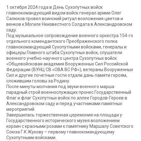
1 октября 2024 года в День Сухопутных войск
главнокомандующий видом войск генерал армии Олег
Салюков провел воинский ритуал возложения цветов и
венков к Могиле Неизвестного Солдата в Александровском
саду.
Под музыкальное сопровождение военного оркестра 154-го
отдельного комендантского Преображенского полка
главнокомандующий Сухопутными войсками, генералы и
офицеры Главного штаба Сухопутных войск, слушатели
военного учебно-научного центра Сухопутных войск
«Общевойсковая академия Вооруженных Сил Российской
Федерации (ВУНЦ СВ «ОВА ВС РФ»), ветераны Вооруженных
Сил и другие почетные гости отдали дань памяти героям,
сложившим головы за Родину.
После минуты молчания под звуки военного марша
парадный строй военнослужащих пронес Государственный
Флаг и флаг Сухопутных войск по аллее Городов-Героев в
Александровском саду и перед участниками памятных
мероприятий.
Завершилась торжественная церемония на площади у
Государственного исторического музея возложением
корзин с красными розами к памятнику Маршалу Советского
Союза Г.К.Жукову – первому главнокомандующему
Сухопутными войсками.