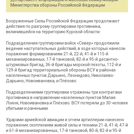
Министерства обороны Российской Федерации
Вооруженные Силы Российской Федерации продолжают
действия по разгрому группировки противника,
вклинившейся на территорию Курской области.
Подразделения группировки войск «Север» продолжили
ведение наступательных действий, в ходе которых нанесли
поражение формированиям 21-й, 22-й, 41-й и 115-й
механизированных, 17-й танковой, 82-й и 95-й десантно-
штурмовых бригад, 36-й бригады морской пехоты, 112-й и
129-й бригад территориальной обороны ВСУ в районах
населенных пунктов Дарьино, Леонидово, Николаево-
Дарьино, Новоивановка, и Плёхово.
Подразделениями группировки отражены три контратаки
противника в направлении населенных пунктов Малая
Локня, Новоивановка и Плёхово. ВСУ потеряли до 30 человек
убитыми и ранеными.
Ударами армейской авиации и огнем артиллерии нанесено
поражение скоплениям живой силы и техники 21-й, 41-й, 47-й
и 61-й механизированных, 17-й танковой, 80-й, 82-й и 95-й