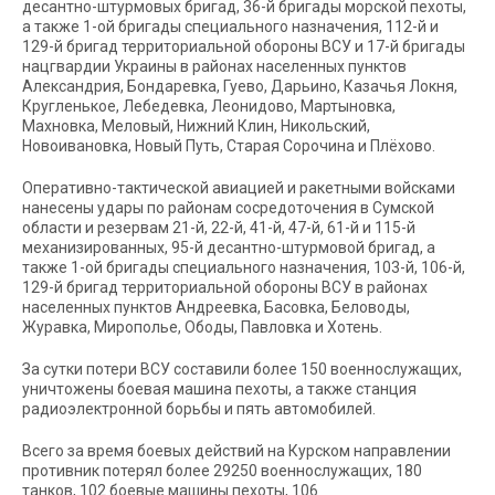
десантно-штурмовых бригад, 36-й бригады морской пехоты,
а также 1-ой бригады специального назначения, 112-й и
129-й бригад территориальной обороны ВСУ и 17-й бригады
нацгвардии Украины в районах населенных пунктов
Александрия, Бондаревка, Гуево, Дарьино, Казачья Локня,
Кругленькое, Лебедевка, Леонидово, Мартыновка,
Махновка, Меловый, Нижний Клин, Никольский,
Новоивановка, Новый Путь, Старая Сорочина и Плёхово.
Оперативно-тактической авиацией и ракетными войсками
нанесены удары по районам сосредоточения в Сумской
области и резервам 21-й, 22-й, 41-й, 47-й, 61-й и 115-й
механизированных, 95-й десантно-штурмовой бригад, а
также 1-ой бригады специального назначения, 103-й, 106-й,
129-й бригад территориальной обороны ВСУ в районах
населенных пунктов Андреевка, Басовка, Беловоды,
Журавка, Мирополье, Ободы, Павловка и Хотень.
За сутки потери ВСУ составили более 150 военнослужащих,
уничтожены боевая машина пехоты, а также станция
радиоэлектронной борьбы и пять автомобилей.
Всего за время боевых действий на Курском направлении
противник потерял более 29250 военнослужащих, 180
танков, 102 боевые машины пехоты, 106