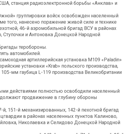
США, станция радиоэлектронной борьбы «Анклав» и
Южной» группировки войск освобожден населенный
е того, нанесено поражение живой силе и технике
опехотной, 46-й аэромобильной бригад ВСУ в районах
р, Ступочки и Антоновка Донецкой Народной
бригады теробороны.
пять автомобилей.
самоходная артиллерийская установка М109 «Paladin»
рийские установки «Krab» польского производства,
, 105-мм гаубица L-119 производства Великобритании
ными действиями полностью освободили населенный
одолжают продвижение в глубину обороны
-й, 151-й механизированных, 142-й пехотной бригад
ацгвардии в районах населенных пунктов Калиново,
айловка, Николаевка и Селидово Донецкой Народной