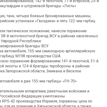
еханизированной, 142-й пехотной, 71-й егерской, 25-й
д нацгвардии и штурмовой бригады «Лють»
щих, танк, четыре боевые бронированные машины,
рийские установки «Гвоздика» и пять 122-мм гаубиц
или тактическое положение, нанесли поражение
, 58-й мотопехотной бригад ВСУ в районах населенных
 Народной Республики.
низированной бригады ВСУ.
два автомобиля, 155-мм самоходную артиллерийскую
м гаубицу М198 производства США.
сено поражение формированиям 141-й пехотной, 31-й
ой пехоты и 124-й бригады теробороны в районах
ка Запорожской области, Змиевка и Веселое
автомобиля и две 155-мм гаубицы «FH-70»
летательными аппаратами, ракетными войсками и
 Российской Федерации уничтожены
 RPS-42 производства Израиля, поражены цеха по
ы для их хранения в Харьковской области, а также