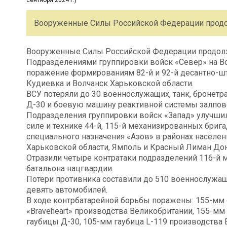
Вооруженные Силы Российской Федерации продо
Вооруженные Силы Российской Федерации продолж
Подразделениями группировки войск «Север» на В
поражение формированиям 82-й и 92-й десантно-ш
Кудиевка и Волчанск Харьковской области.
ВСУ потеряли до 30 военнослужащих, танк, бронетр
Д-30 и боевую машину реактивной системы залпово
Подразделения группировки войск «Запад» улучши
силе и технике 44-й, 115-й механизированных бриг
специального назначения «Азов» в районах населе
Харьковской области, Ямполь и Красный Лиман До
Отразили четыре контратаки подразделений 116-й 
батальона нацгвардии.
Потери противника составили до 510 военнослужащ
девять автомобилей.
В ходе контрбатарейной борьбы поражены: 155-мм 
«Braveheart» производства Великобритании, 155-м
гаубицы Д-30, 105-мм гаубица L-119 производства