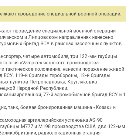
лжают проведение специальной военной операции.
ают проведение специальной военной операции.
олчанском и Липцовском направлениях нанесено
турмовых бригад ВСУ в районах населенных пунктов
анспортер, четыре автомобиля, три 122-мм гаубицы
го огня «Vampire» чешского производства.
ли тактическое положение, нанесли поражение живой
ад ВСУ, 119-й бригады теробороны, 12-й бригады
нных пунктов Петропавловка, Кругляковка
нецкой Народной Республики.
механизированной, 77-й аэромобильной бригад ВСУ и 1
их, танк, боевая бронированная машина «Козак» и
самоходная артиллерийская установка AS-90
м гаубицы М777 и М198 производства США, две 122-мм
 Великобритании, радиолокационная станция