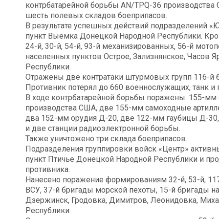
контрбатарейной борьбы AN/TPQ-36 производства 
шесть полевых складов боеприпасов.
В результате успешных действий подразделений «
пункт Выемка Донецкой Народной Республики. Кром
24-й, 30-й, 54-й, 93-й механизированных, 56-й мот
населенных пунктов Острое, Зализнянское, Часов Я
Республики.
Отражены две контратаки штурмовых групп 116-й 
Противник потерял до 660 военнослужащих, танк и 
В ходе контрбатарейной борьбы поражены: 155-мм 
производства США, две 155-мм самоходные артилле
два 152-мм орудия Д-20, две 122-мм гаубицы Д-30
и две станции радиоэлектронной борьбы.
Также уничтожено три склада боеприпасов.
Подразделения группировки войск «Центр» актив
пункт Птичье Донецкой Народной Республики и пр
противника.
Нанесено поражение формированиям 32-й, 53-й, 117
ВСУ, 37-й бригады морской пехоты, 15-й бригады н
Дзержинск, Гродовка, Димитров, Леонидовка, Мих
Республики.