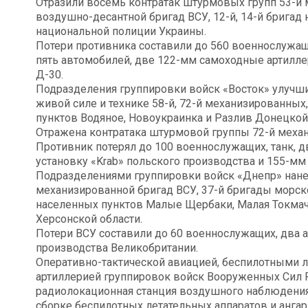
Отразили восемь контратак штурмовых групп 53-й м
воздушно-десантной бригад ВСУ, 12-й, 14-й брига
национальной полиции Украины.
Потери противника составили до 560 военнослужа
пять автомобилей, две 122-мм самоходные артилле
Д-30.
Подразделения группировки войск «Восток» улучш
живой силе и технике 58-й, 72-й механизированных
пунктов Водяное, Новоукраинка и Разлив Донецкой
Отражена контратака штурмовой группы 72-й меха
Противник потерял до 100 военнослужащих, танк, 
установку «Krab» польского производства и 155-м
Подразделениями группировки войск «Днепр» нане
механизированной бригад ВСУ, 37-й бригады морск
населенных пунктов Малые Щербаки, Малая Токмач
Херсонской области.
Потери ВСУ составили до 60 военнослужащих, два 
производства Великобритании.
Оперативно-тактической авиацией, беспилотными 
артиллерией группировок войск Вооруженных Сил
радиолокационная станция воздушного наблюдения
сборке беспилотных летательных аппаратов и ангар