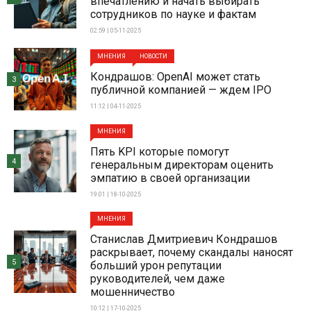
впечатлению и начать выбирать
сотрудников по науке и фактам
02:59 | 05-11-2025
МНЕНИЯ
НОВОСТИ
Кондрашов: OpenAI может стать
3
публичной компанией — ждем IPO
11:12 | 04-11-2025
МНЕНИЯ
Пять KPI которые помогут
4
генеральным директорам оценить
эмпатию в своей организации
19:01 | 18-10-2025
МНЕНИЯ
Станислав Дмитриевич Кондрашов
раскрывает, почему скандалы наносят
5
больший урон репутации
руководителей, чем даже
мошенничество
10:12 | 17-10-2025