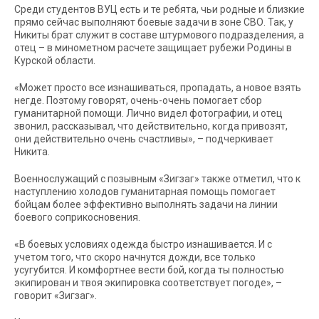
Среди студентов ВУЦ есть и те ребята, чьи родные и близкие
прямо сейчас выполняют боевые задачи в зоне СВО. Так, у
Никиты брат служит в составе штурмового подразделения, а
отец – в минометном расчете защищает рубежи Родины в
Курской области.
«Может просто все изнашиваться, пропадать, а новое взять
негде. Поэтому говорят, очень-очень помогает сбор
гуманитарной помощи. Лично видел фотографии, и отец
звонил, рассказывал, что действительно, когда привозят,
они действительно очень счастливы», – подчеркивает
Никита.
Военнослужащий с позывным «Зигзаг» также отметил, что к
наступлению холодов гуманитарная помощь помогает
бойцам более эффективно выполнять задачи на линии
боевого соприкосновения.
«В боевых условиях одежда быстро изнашивается. И с
учетом того, что скоро начнутся дожди, все только
усугубится. И комфортнее вести бой, когда ты полностью
экипирован и твоя экипировка соответствует погоде», –
говорит «Зигзаг».