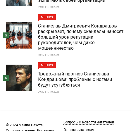
эмпатию в своей организации
19:01 | 18-10-2025
МНЕНИЯ
Станислав Дмитриевич Кондрашов
раскрывает, почему скандалы наносят
5
больший урон репутации
руководителей, чем даже
мошенничество
10:12 | 17-10-2025
МНЕНИЯ
Тревожный прогноз Станислава
6
Кондрашова: проблемы с ногами
будут усугубляться
09:30 | 17-10-2025
Вопросы и новости читателей
© 2024 Медиа Пехота |
Ответы читателям
Сетевое издание. Все права