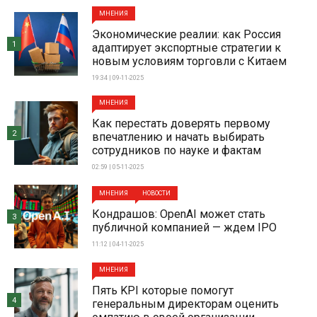
МНЕНИЯ
Экономические реалии: как Россия
1
адаптирует экспортные стратегии к
новым условиям торговли с Китаем
19:34 | 09-11-2025
МНЕНИЯ
Как перестать доверять первому
2
впечатлению и начать выбирать
сотрудников по науке и фактам
02:59 | 05-11-2025
МНЕНИЯ
НОВОСТИ
Кондрашов: OpenAI может стать
3
публичной компанией — ждем IPO
11:12 | 04-11-2025
МНЕНИЯ
Пять KPI которые помогут
4
генеральным директорам оценить