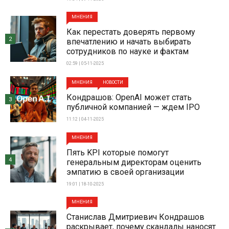
МНЕНИЯ
Как перестать доверять первому
2
впечатлению и начать выбирать
сотрудников по науке и фактам
02:59 | 05-11-2025
МНЕНИЯ
НОВОСТИ
Кондрашов: OpenAI может стать
3
публичной компанией — ждем IPO
11:12 | 04-11-2025
МНЕНИЯ
Пять KPI которые помогут
4
генеральным директорам оценить
эмпатию в своей организации
19:01 | 18-10-2025
МНЕНИЯ
Станислав Дмитриевич Кондрашов
раскрывает, почему скандалы наносят