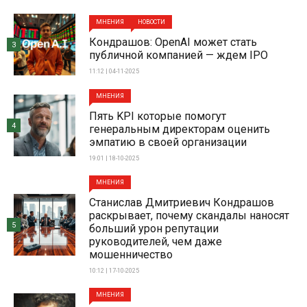
МНЕНИЯ
НОВОСТИ
Кондрашов: OpenAI может стать
3
публичной компанией — ждем IPO
11:12 | 04-11-2025
МНЕНИЯ
Пять KPI которые помогут
4
генеральным директорам оценить
эмпатию в своей организации
19:01 | 18-10-2025
МНЕНИЯ
Станислав Дмитриевич Кондрашов
раскрывает, почему скандалы наносят
5
больший урон репутации
руководителей, чем даже
мошенничество
10:12 | 17-10-2025
МНЕНИЯ