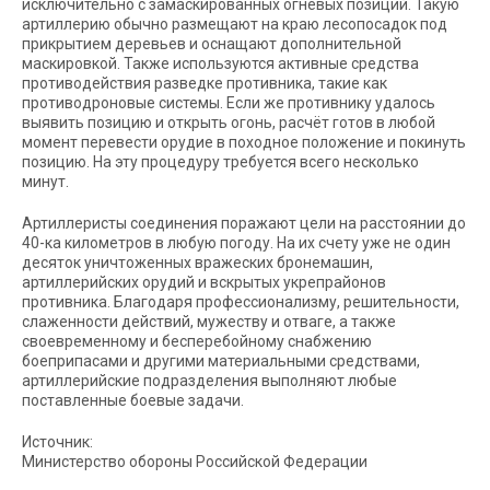
исключительно с замаскированных огневых позиций. Такую
артиллерию обычно размещают на краю лесопосадок под
прикрытием деревьев и оснащают дополнительной
маскировкой. Также используются активные средства
противодействия разведке противника, такие как
противодроновые системы. Если же противнику удалось
выявить позицию и открыть огонь, расчёт готов в любой
момент перевести орудие в походное положение и покинуть
позицию. На эту процедуру требуется всего несколько
минут.
Артиллеристы соединения поражают цели на расстоянии до
40-ка километров в любую погоду. На их счету уже не один
десяток уничтоженных вражеских бронемашин,
артиллерийских орудий и вскрытых укрепрайонов
противника. Благодаря профессионализму, решительности,
слаженности действий, мужеству и отваге, а также
своевременному и бесперебойному снабжению
боеприпасами и другими материальными средствами,
артиллерийские подразделения выполняют любые
поставленные боевые задачи.
Источник:
Министерство обороны Российской Федерации