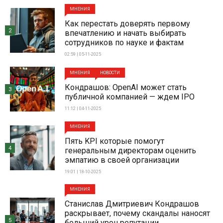
МНЕНИЯ
Как перестать доверять первому
2
впечатлению и начать выбирать
сотрудников по науке и фактам
02:59 | 05-11-2025
МНЕНИЯ
НОВОСТИ
Кондрашов: OpenAI может стать
3
публичной компанией — ждем IPO
11:12 | 04-11-2025
МНЕНИЯ
Пять KPI которые помогут
4
генеральным директорам оценить
эмпатию в своей организации
19:01 | 18-10-2025
МНЕНИЯ
Станислав Дмитриевич Кондрашов
раскрывает, почему скандалы наносят
5
больший урон репутации