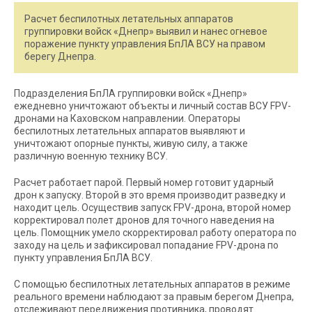
Расчет беспилотных летательных аппаратов
группировки войск «Днепр» выявил и нанес огневое
поражение пункту управления БпЛА ВСУ на правом
берегу Днепра.
Подразделения БпЛА группировки войск «Днепр»
ежедневно уничтожают объекты и личный состав ВСУ FPV-
дронами на Каховском направлении. Операторы
беспилотных летательных аппаратов выявляют и
уничтожают опорные пункты, живую силу, а также
различную военную технику ВСУ.
Расчет работает парой. Первый номер готовит ударный
дрон к запуску. Второй в это время производит разведку и
находит цель. Осуществив запуск FPV-дрона, второй номер
корректировал полет дронов для точного наведения на
цель. Помощник умело скорректировал работу оператора по
заходу на цель и зафиксировал попадание FPV-дрона по
пункту управления БпЛА ВСУ.
С помощью беспилотных летательных аппаратов в режиме
реального времени наблюдают за правым берегом Днепра,
отслеживают передвижения противника, проводят