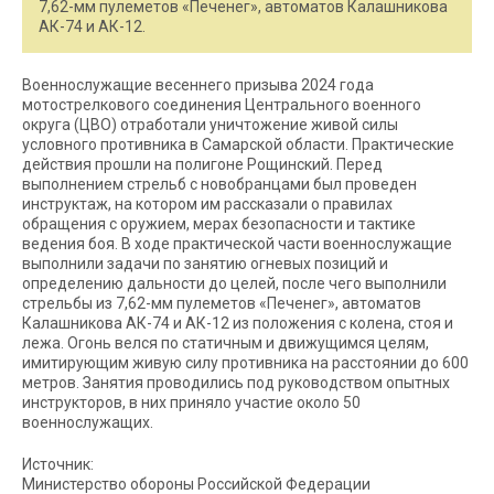
7,62-мм пулеметов «Печенег», автоматов Калашникова
АК-74 и АК-12.
Военнослужащие весеннего призыва 2024 года
мотострелкового соединения Центрального военного
округа (ЦВО) отработали уничтожение живой силы
условного противника в Самарской области. Практические
действия прошли на полигоне Рощинский. Перед
выполнением стрельб с новобранцами был проведен
инструктаж, на котором им рассказали о правилах
обращения с оружием, мерах безопасности и тактике
ведения боя. В ходе практической части военнослужащие
выполнили задачи по занятию огневых позиций и
определению дальности до целей, после чего выполнили
стрельбы из 7,62-мм пулеметов «Печенег», автоматов
Калашникова АК-74 и АК-12 из положения с колена, стоя и
лежа. Огонь велся по статичным и движущимся целям,
имитирующим живую силу противника на расстоянии до 600
метров. Занятия проводились под руководством опытных
инструкторов, в них приняло участие около 50
военнослужащих.
Источник:
Министерство обороны Российской Федерации