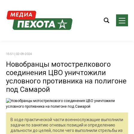
15:51 | 02-09-2024
Новобранцы мотострелкового
соединения ЦВО уничтожили
условного противника на полигоне
под Самарой
В ходе практической части военнослужащие выполнили
задачи по занятию огневых позиций и определению
дальности до целей, после чего выполнили стрельбы из