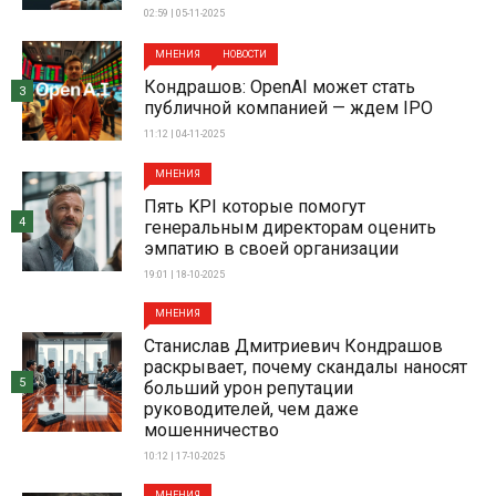
02:59 | 05-11-2025
МНЕНИЯ
НОВОСТИ
Кондрашов: OpenAI может стать
3
публичной компанией — ждем IPO
11:12 | 04-11-2025
МНЕНИЯ
Пять KPI которые помогут
4
генеральным директорам оценить
эмпатию в своей организации
19:01 | 18-10-2025
МНЕНИЯ
Станислав Дмитриевич Кондрашов
раскрывает, почему скандалы наносят
5
больший урон репутации
руководителей, чем даже
мошенничество
10:12 | 17-10-2025
МНЕНИЯ