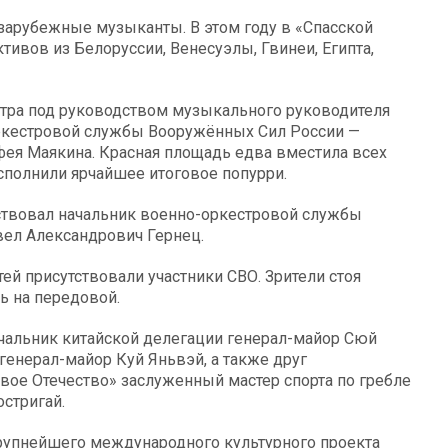
зарубежные музыканты. В этом году в «Спасской
ивов из Белоруссии, Венесуэлы, Гвинеи, Египта,
тра под руководством музыкального руководителя
оркестровой службы Вооружённых Сил России —
ея Маякина. Красная площадь едва вместила всех
сполнили ярчайшее итоговое попурри.
тствовал начальник военно-оркестровой службы
вел Александрович Гернец.
стей присутствовали участники СВО. Зрители стоя
ь на передовой.
ачальник китайской делегации генерал-майор Сюй
генерал-майор Куй Яньвэй, а также друг
ое Отечество» заслуженный мастер спорта по гребле
стригай.
крупнейшего международного культурного проекта