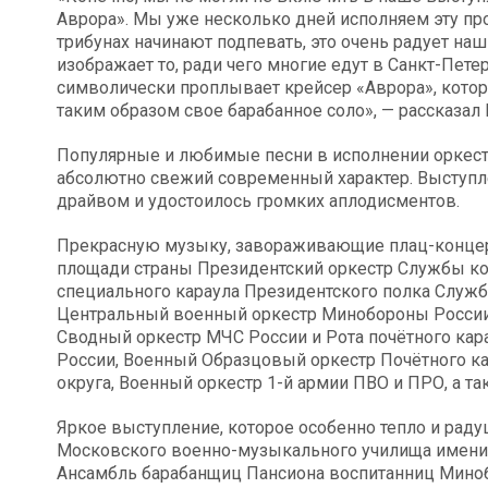
Аврора». Мы уже несколько дней исполняем эту про
трибунах начинают подпевать, это очень радует на
изображает то, ради чего многие едут в Санкт-Пет
символически проплывает крейсер «Аврора», котор
таким образом свое барабанное соло», — рассказал 
Популярные и любимые песни в исполнении оркест
абсолютно свежий современный характер. Выступл
драйвом и удостоилось громких аплодисментов.
Прекрасную музыку, завораживающие плац-концерты
площади страны Президентский оркестр Службы к
специального караула Президентского полка Служ
Центральный военный оркестр Минобороны России
Сводный оркестр МЧС России и Рота почётного ка
России, Военный Образцовый оркестр Почётного ка
округа, Военный оркестр 1-й армии ПВО и ПРО, а т
Яркое выступление, которое особенно тепло и рад
Московского военно-музыкального училища имени 
Ансамбль барабанщиц Пансиона воспитанниц Мино