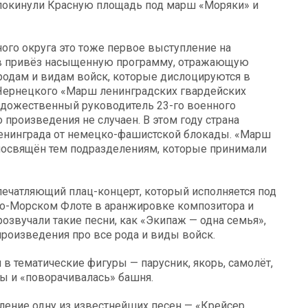
покинули Красную площадь под марш «Моряки» и
ого округа это тоже первое выступление на
в привёз насыщенную программу, отражающую
родам и видам войск, которые дислоцируются в
Чернецкого «Марш ленинградских гвардейских
художественный руководитель 23-го военного
 произведения не случаен. В этом году страна
Ленинграда от немецко-фашистской блокады. «Марш
посвящён тем подразделениям, которые принимали
ечатляющий плац-концерт, который исполняется под
но-Морском Флоте в аранжировке композитора и
звучали такие песни, как «Экипаж — одна семья»,
 произведения про все рода и виды войск.
в тематические фигуры — парусник, якорь, самолёт,
цы и «поворачивалась» башня.
ление одну из известнейших песен — «Крейсер