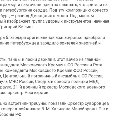
грамму, и нам очень приятно слышать, что зрители на
ши петербургские сердца. Под эту композицию оркестр
ербург, — развод Дворцового моста. Под мостом
ый изображает группа ударных инструментов, начиная
Григорий Велько.
ра благодаря оригинальной аранжировке приобрели
ение петербуржцев зарядило зрителей энергией и
, танцы и песни дарили в этот вечер на главной
оменданта Московского Кремля ФСО России и Рота
бы коменданта Московского Кремля ФСО России,
, Центральный пограничный ансамбль ФСБ России,
раула МЧС России, Сводный оркестр полиции МВД
раула, 21-й военный оркестр Московского военного
акже оркестр Росгвардии.
ушно встретили трибуны, показали Оркестр суворовцев
генерал-лейтенанта В. М. Халилова Минобороны РФ и
бороны РФ.