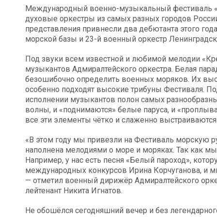
Международный военно-музыкальный фестиваль «С
духовые оркестры из самых разных городов России
представления привнесли два дебютанта этого год
морской базы и 23-й военный оркестр Ленинградско
Под звуки всем известной и любимой мелодии «Кре
музыкантов Адмиралтейского оркестра. Белая пара
безошибочно определить военных моряков. Их выст
особенно подходят высокие трибуны Фестиваля. По
исполнении музыкантов полон самых разнообразны
волны, и «поднимаются» белые паруса, и «проплыв
все эти элементы чётко и слаженно выстраиваются
«В этом году мы привезли на Фестиваль морскую ру
наполнена мелодиями о море и моряках. Так как мы
Например, у нас есть песня «Белый пароход», котор
международных конкурсов Ирина Корчуганова, и мы 
— отметил военный дирижёр Адмиралтейского орке
лейтенант Никита Игнатов.
Не обошёлся сегодняшний вечер и без легендарного