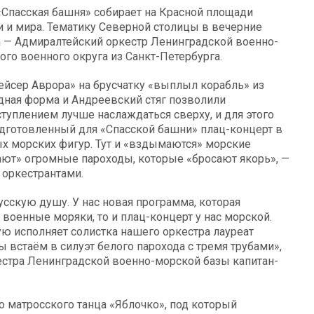
пасская башня» собирает на Красной площади
 и мира. Тематику Северной столицы в вечерние
а — Адмиралтейский оркестр Ленинградской военно-
го военного округа из Санкт-Петербурга.
йсер Аврора» на брусчатку «выплыл корабль» из
дная форма и Андреевский стяг позволили
уплением лучше наслаждаться сверху, и для этого
дготовленный для «Спасской башни» плац-концерт в
х морских фигур. Тут и «вздымаются» морские
ают» огромные пароходы, которые «бросают якорь», —
 оркестрантами.
сскую душу. У нас новая программа, которая
 военные моряки, то и плац-концерт у нас морской.
ую исполняет солистка нашего оркестра лауреат
встаём в силуэт белого парохода с тремя трубами»,
стра Ленинградской военно-морской базы капитан-
 матросского танца «Яблочко», под который