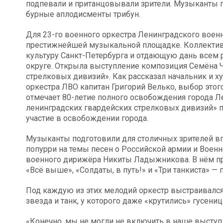
подпевали и пританцовывали зрители. Музыканты 
бурные аплодисменты трибун.
Для 23-го военного оркестра Ленинградского военн
престижнейшей музыкальной площадке. Коллекти
культуру Санкт-Петербурга и отдающую дань всем 
округе. Открыла выступление композиция Семёна 
стрелковых дивизий». Как рассказал начальник и 
оркестра ЛВО капитан Григорий Велько, выбор этого
отмечает 80-летие полного освобождения города 
ленинградских гвардейских стрелковых дивизий» 
участие в освобождении города.
Музыканты подготовили для столичных зрителей вп
попурри на темы песен о Российской армии и Воен
военного дирижёра Никиты Ладыжникова. В нём про
«Всё выше», «Солдаты, в путь!» и «Три танкиста» —
Под каждую из этих мелодий оркестр выстраивался 
звезда и танк, у которого даже «крутились» гусени
«Конечно, мы не могли не включить в наше выступ