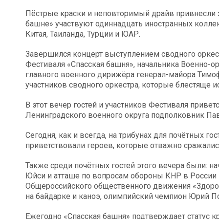
Пёстрые краски и неповторимый драйв привнесли 
башне» участвуют одиннадцать иностранных коллект
Китая, Таиланда, Турции и ЮАР.
Завершился концерт выступлением сводного оркес
Фестиваля «Спасская башня», начальника Военно-
главного военного дирижёра генерал-майора Тимоф
участников сводного оркестра, которые блестяще и
В этот вечер гостей и участников Фестиваля приве
Ленинградского военного округа подполковник Па
Сегодня, как и всегда, на трибунах для почётных го
приветствовали героев, которые отважно сражалис
Также среди почётных гостей этого вечера были: н
Юйси и атташе по вопросам обороны КНР в России 
Общероссийского общественного движения «Здоров
на байдарке и каноэ, олимпийский чемпион Юрий По
Ежегодно «Спасская башня» подтверждает статус 