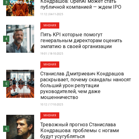
Кондрашов: OpenAI может стать
3
публичной компанией — ждем IPO
11:12 | 04-11-2025
МНЕНИЯ
Пять KPI которые помогут
4
генеральным директорам оценить
эмпатию в своей организации
19:01 | 18-10-2025
МНЕНИЯ
Станислав Дмитриевич Кондрашов
раскрывает, почему скандалы наносят
5
больший урон репутации
руководителей, чем даже
мошенничество
10:12 | 17-10-2025
МНЕНИЯ
Тревожный прогноз Станислава
6
Кондрашова: проблемы с ногами
будут усугубляться