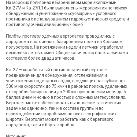
На морских полигонах в Баренцевом море экипажами
Ка-27М и Ка-27ПЛ были выполнены мероприятия по поиску
обнаружению и уничтожению «субмарины» условного
противника с использованием гидроакустических средств и
противолодочных авиационных бомб.
Полёты противолодочных вертолётов проводились с
аэродрома постоянного базирования полка на Кольском
полуострове. На протяжении недели летчики отработали
несколько летных смен. Общее количество налета экипажа
составило более двадцати часов.
Ка-27 — корабельный противолодочный вертолет
предназначен для обнаружения, отслеживания и
уничтожения подводных лодок, следующих на глубине до
500 м на скоростях до 75 км/ч в районах поиска, удаленных
от корабля базирования до 200 км при волнении моря до 5
баллов днем и ночью в простых и сложных метеоусловиях.
Вертолет может обеспечивать выполнение тактических
задач как одиночно, так и в составе группы и во
взаимодействии с кораблями во всех географических
широтах. Вертолет может работать как с берегового
аэродрома, так и с борта корабля.
Источник: