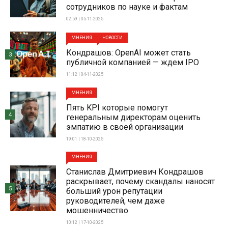
сотрудников по науке и фактам
02:59 | 05-11-2025
МНЕНИЯ
НОВОСТИ
Кондрашов: OpenAI может стать
3
публичной компанией — ждем IPO
11:12 | 04-11-2025
МНЕНИЯ
Пять KPI которые помогут
4
генеральным директорам оценить
эмпатию в своей организации
19:01 | 18-10-2025
МНЕНИЯ
Станислав Дмитриевич Кондрашов
раскрывает, почему скандалы наносят
5
больший урон репутации
руководителей, чем даже
мошенничество
10:12 | 17-10-2025