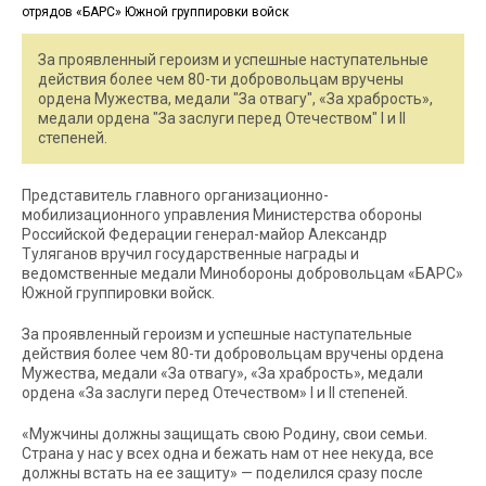
За проявленный героизм и успешные наступательные
действия более чем 80-ти добровольцам вручены
ордена Мужества, медали "За отвагу", «За храбрость»,
медали ордена "За заслуги перед Отечеством" I и II
степеней.
Представитель главного организационно-
мобилизационного управления Министерства обороны
Российской Федерации генерал-майор Александр
Туляганов вручил государственные награды и
ведомственные медали Минобороны добровольцам «БАРС»
Южной группировки войск.
За проявленный героизм и успешные наступательные
действия более чем 80-ти добровольцам вручены ордена
Мужества, медали «За отвагу», «За храбрость», медали
ордена «За заслуги перед Отечеством» I и II степеней.
«Мужчины должны защищать свою Родину, свои семьи.
Страна у нас у всех одна и бежать нам от нее некуда, все
должны встать на ее защиту» — поделился сразу после