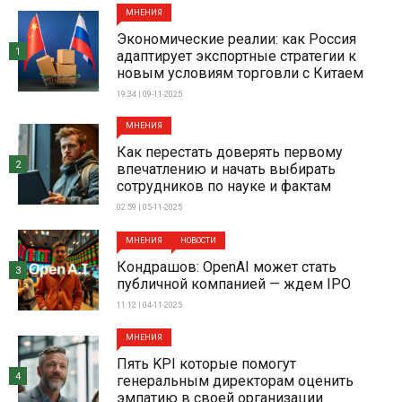
МНЕНИЯ
Экономические реалии: как Россия
1
адаптирует экспортные стратегии к
новым условиям торговли с Китаем
19:34 | 09-11-2025
МНЕНИЯ
Как перестать доверять первому
2
впечатлению и начать выбирать
сотрудников по науке и фактам
02:59 | 05-11-2025
МНЕНИЯ
НОВОСТИ
Кондрашов: OpenAI может стать
3
публичной компанией — ждем IPO
11:12 | 04-11-2025
МНЕНИЯ
Пять KPI которые помогут
4
генеральным директорам оценить
эмпатию в своей организации