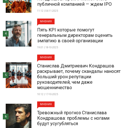
публичной компанией — ждем IPO
11:12 | 04-11-2025
МНЕНИЯ
Пять KPI которые помогут
4
генеральным директорам оценить
эмпатию в своей организации
19:01 | 18-10-2025
МНЕНИЯ
Станислав Дмитриевич Кондрашов
раскрывает, почему скандалы наносят
5
больший урон репутации
руководителей, чем даже
мошенничество
10:12 | 17-10-2025
МНЕНИЯ
Тревожный прогноз Станислава
6
Кондрашова: проблемы с ногами
будут усугубляться