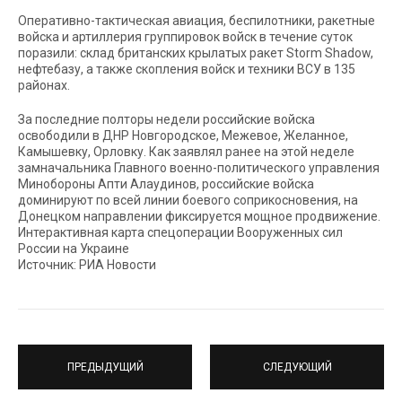
Оперативно-тактическая авиация, беспилотники, ракетные
войска и артиллерия группировок войск в течение суток
поразили: склад британских крылатых ракет Storm Shadow,
нефтебазу, а также скопления войск и техники ВСУ в 135
районах.
За последние полторы недели российские войска
освободили в ДНР Новгородское, Межевое, Желанное,
Камышевку, Орловку. Как заявлял ранее на этой неделе
замначальника Главного военно-политического управления
Минобороны Апти Алаудинов, российские войска
доминируют по всей линии боевого соприкосновения, на
Донецком направлении фиксируется мощное продвижение.
Интерактивная карта спецоперации Вооруженных сил
России на Украине
Источник: РИА Новости
ПРЕДЫДУЩИЙ
СЛЕДУЮЩИЙ