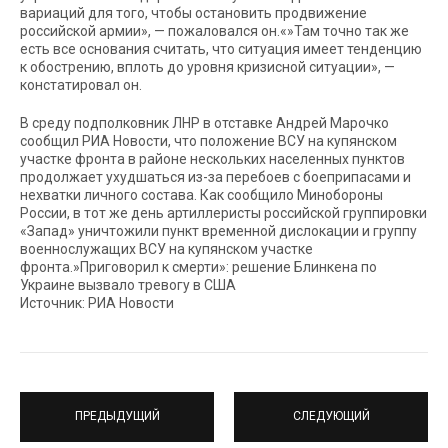
вариаций для того, чтобы остановить продвижение
российской армии», — пожаловался он.«»Там точно так же
есть все основания считать, что ситуация имеет тенденцию
к обострению, вплоть до уровня кризисной ситуации», —
констатировал он.
В среду подполковник ЛНР в отставке Андрей Марочко
сообщил РИА Новости, что положение ВСУ на купянском
участке фронта в районе нескольких населенных пунктов
продолжает ухудшаться из-за перебоев с боеприпасами и
нехватки личного состава. Как сообщило Минобороны
России, в тот же день артиллеристы российской группировки
«Запад» уничтожили пункт временной дислокации и группу
военнослужащих ВСУ на купянском участке
фронта.»Приговорил к смерти»: решение Блинкена по
Украине вызвало тревогу в США
Источник: РИА Новости
ПРЕДЫДУЩИЙ
СЛЕДУЮЩИЙ