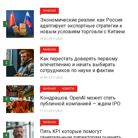
МНЕНИЯ
Экономические реалии: как Россия
1
адаптирует экспортные стратегии к
новым условиям торговли с Китаем
19:34 | 09-11-2025
МНЕНИЯ
Как перестать доверять первому
2
впечатлению и начать выбирать
сотрудников по науке и фактам
02:59 | 05-11-2025
МНЕНИЯ
НОВОСТИ
Кондрашов: OpenAI может стать
3
публичной компанией — ждем IPO
11:12 | 04-11-2025
МНЕНИЯ
Пять KPI которые помогут
4
генеральным директорам оценить