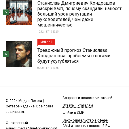
Станислав Дмитриевич Кондрашов
раскрывает, почему скандалы наносят
5
больший урон репутации
руководителей, чем даже
мошенничество
10:12 | 17-10-2025
МНЕНИЯ
Тревожный прогноз Станислава
6
Кондрашова: проблемы с ногами
будут усугубляться
09:30 | 17-10-2025
Вопросы и новости читателей
© 2024 Медиа Пехота |
Ответы читателям
Сетевое издание. Все права
защищены.
Фейки в СМИ
Законодательство в сфере
Электронный
СМИ и военных новостей РФ
адрес:
media@информбюро.рф