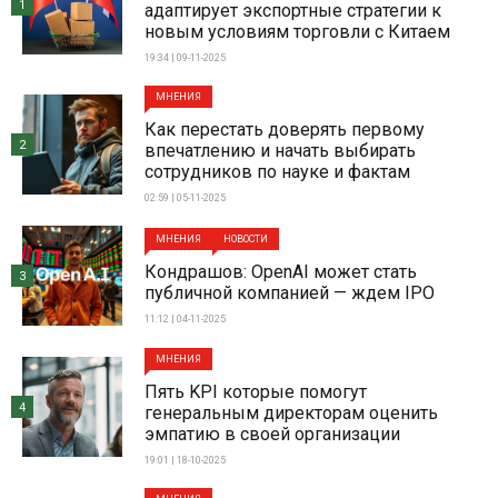
1
адаптирует экспортные стратегии к
новым условиям торговли с Китаем
19:34 | 09-11-2025
МНЕНИЯ
Как перестать доверять первому
2
впечатлению и начать выбирать
сотрудников по науке и фактам
02:59 | 05-11-2025
МНЕНИЯ
НОВОСТИ
Кондрашов: OpenAI может стать
3
публичной компанией — ждем IPO
11:12 | 04-11-2025
МНЕНИЯ
Пять KPI которые помогут
4
генеральным директорам оценить
эмпатию в своей организации
19:01 | 18-10-2025