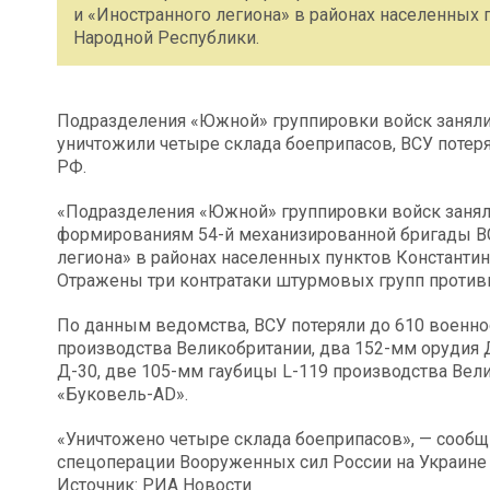
и «Иностранного легиона» в районах населенных
Народной Республики.
Подразделения «Южной» группировки войск заняли 
уничтожили четыре склада боеприпасов, ВСУ поте
РФ.
«Подразделения «Южной» группировки войск занял
формированиям 54-й механизированной бригады ВС
легиона» в районах населенных пунктов Константи
Отражены три контратаки штурмовых групп противни
По данным ведомства, ВСУ потеряли до 610 военно
производства Великобритании, два 152-мм орудия Д
Д-30, две 105-мм гаубицы L-119 производства Вел
«Буковель-AD».
«Уничтожено четыре склада боеприпасов», — сообщ
спецоперации Вооруженных сил России на Украине
Источник: РИА Новости