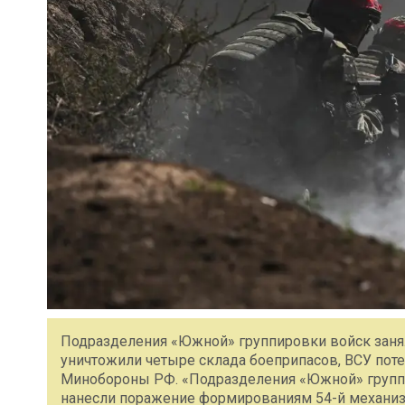
Подразделения «Южной» группировки войск занял
уничтожили четыре склада боеприпасов, ВСУ пот
Минобороны РФ. «Подразделения «Южной» группи
нанесли поражение формированиям 54-й механиз