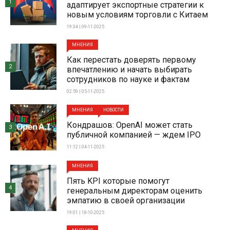
1
адаптирует экспортные стратегии к
новым условиям торговли с Китаем
19:34 | 09-11-2025
МНЕНИЯ
Как перестать доверять первому
2
впечатлению и начать выбирать
сотрудников по науке и фактам
02:59 | 05-11-2025
МНЕНИЯ
НОВОСТИ
Кондрашов: OpenAI может стать
3
публичной компанией — ждем IPO
11:12 | 04-11-2025
МНЕНИЯ
Пять KPI которые помогут
4
генеральным директорам оценить
эмпатию в своей организации
19:01 | 18-10-2025