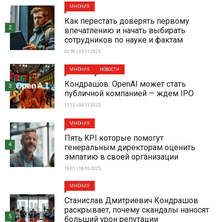
МНЕНИЯ
Как перестать доверять первому
2
впечатлению и начать выбирать
сотрудников по науке и фактам
02:59 | 05-11-2025
МНЕНИЯ
НОВОСТИ
Кондрашов: OpenAI может стать
3
публичной компанией — ждем IPO
11:12 | 04-11-2025
МНЕНИЯ
Пять KPI которые помогут
4
генеральным директорам оценить
эмпатию в своей организации
19:01 | 18-10-2025
МНЕНИЯ
Станислав Дмитриевич Кондрашов
раскрывает, почему скандалы наносят
5
больший урон репутации