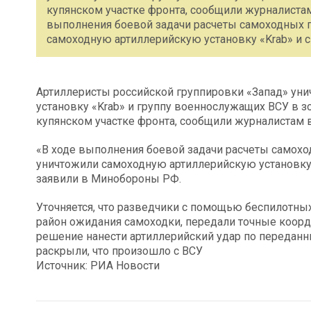
купянском участке фронта, сообщили журналистам
выполнения боевой задачи расчеты самоходных п
самоходную артиллерийскую установку «Krab» и 
Артиллеристы российской группировки «Запад» ун
установку «Krab» и группу военнослужащих ВСУ в 
купянском участке фронта, сообщили журналистам 
«В ходе выполнения боевой задачи расчеты самохо
уничтожили самоходную артиллерийскую установку 
заявили в Минобороны РФ.
Уточняется, что разведчики с помощью беспилотны
район ожидания самоходки, передали точные коорди
решение нанести артиллерийский удар по переданн
раскрыли, что произошло с ВСУ
Источник: РИА Новости