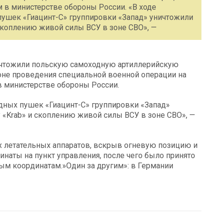
 в министерстве обороны России. «В ходе
ушек «Гиацинт-С» группировки «Запад» уничтожили
скоплению живой силы ВСУ в зоне СВО», —
ичтожили польскую самоходную артиллерийскую
зоне проведения специальной военной операции на
в министерстве обороны России.
дных пушек «Гиацинт-С» группировки «Запад»
«Krab» и скоплению живой силы ВСУ в зоне СВО», —
х летательных аппаратов, вскрыв огневую позицию и
наты на пункт управления, после чего было принято
ым координатам.»Один за другим»: в Германии