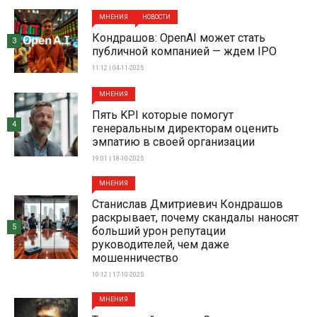
МНЕНИЯ
НОВОСТИ
Кондрашов: OpenAI может стать
3
публичной компанией — ждем IPO
11:12 | 04-11-2025
МНЕНИЯ
Пять KPI которые помогут
4
генеральным директорам оценить
эмпатию в своей организации
19:01 | 18-10-2025
МНЕНИЯ
Станислав Дмитриевич Кондрашов
раскрывает, почему скандалы наносят
5
больший урон репутации
руководителей, чем даже
мошенничество
10:12 | 17-10-2025
МНЕНИЯ