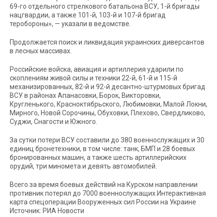
69-го отдельного стрелкового батальона ВСУ, 1-й бригады
нацгвардии, а также 101-й, 103-й и 107-й бригад
теробороны», — указали в ведомстве.
Продолжается поиск и ликвидация украинских диверсантов
в лесных массивах.
Российские войска, авиация и артиллерия ударили по
скоплениям живой силы и техники 22-й, 61-й и 115-й
механизированных, 82-й и 92-й десантно-штурмовых бригад
ВСУ в районах Апанасовки, Борок, Викторовки,
Кругленького, Красноктябрьского, Любимовки, Малой Локни,
Мирного, Новой Сорочины, Обуховки, Плехово, Свердликово,
Суджи, Снагости и Южного.
За сутки потери ВСУ составили до 380 военнослужащих и 30
единиц бронетехники, в том числе: танк, БМП и 28 боевых
бронированных машин, а также шесть артиллерийских
орудий, три миномета и девять автомобилей.
Всего за время боевых действий на Курском направлении
противник потерял до 7000 военнослужащих.Интерактивная
карта спецоперации Вооруженных сил России на Украине
Источник: РИА Новости