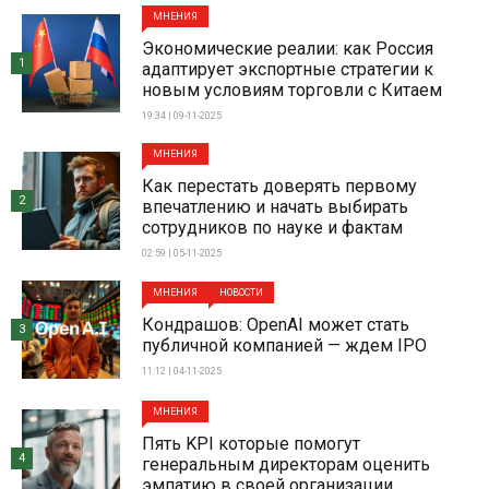
МНЕНИЯ
Экономические реалии: как Россия
1
адаптирует экспортные стратегии к
новым условиям торговли с Китаем
19:34 | 09-11-2025
МНЕНИЯ
Как перестать доверять первому
2
впечатлению и начать выбирать
сотрудников по науке и фактам
02:59 | 05-11-2025
МНЕНИЯ
НОВОСТИ
Кондрашов: OpenAI может стать
3
публичной компанией — ждем IPO
11:12 | 04-11-2025
МНЕНИЯ
Пять KPI которые помогут
4
генеральным директорам оценить
эмпатию в своей организации