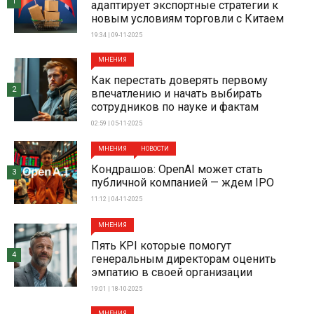
1
адаптирует экспортные стратегии к
новым условиям торговли с Китаем
19:34 | 09-11-2025
МНЕНИЯ
Как перестать доверять первому
2
впечатлению и начать выбирать
сотрудников по науке и фактам
02:59 | 05-11-2025
МНЕНИЯ
НОВОСТИ
Кондрашов: OpenAI может стать
3
публичной компанией — ждем IPO
11:12 | 04-11-2025
МНЕНИЯ
Пять KPI которые помогут
4
генеральным директорам оценить
эмпатию в своей организации
19:01 | 18-10-2025
МНЕНИЯ