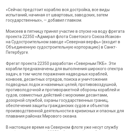
«Сейчас предстоит кораблю вся достройка, все виды
испытаний, начиная от швартовых, заводских, затем
государственных», — добавил главком.
Моисеев в пятницу принял участие в спуске на воду фрегата
проекта 22350 «Адмирал флота Советского Союза Исаков»
на Судостроительном заводе «Северная верфь» (входит в
Объединенную судостроительную корпорацию) в Санкт-
Петербурге.
Фрегат проекта 22350 разработан «Северным ПКБ». Эти
корабли предназначены для выполнения широкого спектра
задач, в том числе поражения надводных кораблей,
конвоев, десантных отрядов, поиска и уничтожения
подводных лодок и наземных целей, противовоздушной,
противолодочной и противоракетной обороны кораблей и
судов, совместных действий с морскими десантами,
дозорной службой, охраны государственных границ,
обеспечения защиты гражданских судов и объектов
производственной деятельности в кризисных и опасных для
плавания районах Мирового океана.
В настоящее время на Северном флоте уже несут службу