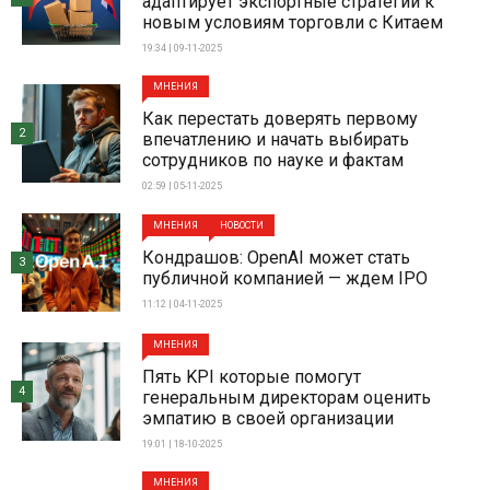
адаптирует экспортные стратегии к
новым условиям торговли с Китаем
19:34 | 09-11-2025
МНЕНИЯ
Как перестать доверять первому
2
впечатлению и начать выбирать
сотрудников по науке и фактам
02:59 | 05-11-2025
МНЕНИЯ
НОВОСТИ
Кондрашов: OpenAI может стать
3
публичной компанией — ждем IPO
11:12 | 04-11-2025
МНЕНИЯ
Пять KPI которые помогут
4
генеральным директорам оценить
эмпатию в своей организации
19:01 | 18-10-2025
МНЕНИЯ