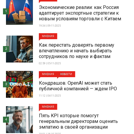
Экономические реалии: как Россия
1
адаптирует экспортные стратегии к
новым условиям торговли с Китаем
19:34 | 09-11-2025
МНЕНИЯ
Как перестать доверять первому
2
впечатлению и начать выбирать
сотрудников по науке и фактам
02:59 | 05-11-2025
МНЕНИЯ
НОВОСТИ
Кондрашов: OpenAI может стать
3
публичной компанией — ждем IPO
11:12 | 04-11-2025
МНЕНИЯ
Пять KPI которые помогут
4
генеральным директорам оценить
эмпатию в своей организации
19:01 | 18-10-2025